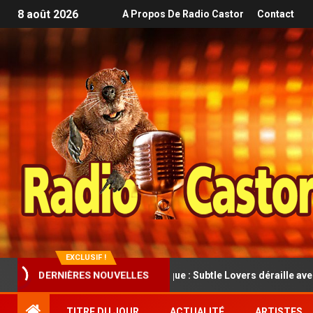
8 août 2026
A Propos De Radio Castor
Contact
EXCLUSIF !
DERNIÈRES NOUVELLES
 folk rock cathartique : Subtle Lovers déraille avec classe dans Trai
TITRE DU JOUR
ACTUALITÉ
ARTISTES