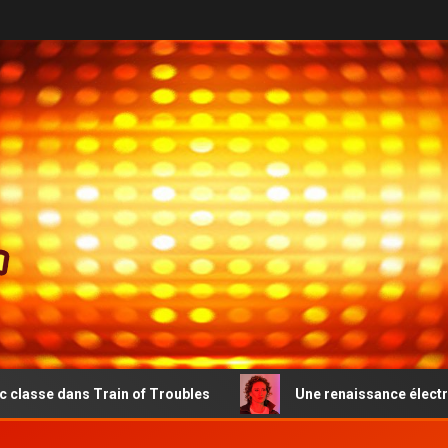
n of Troubles
Une renaissance électro-pop émouvante p