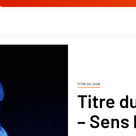
TITRE DU JOUR
Titre d
– Sens 