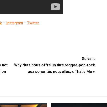
k
–
Instagram
–
Twitter
nger
y
artager
Suivant
s not
Why Nuts nous offre un titre reggae-pop-rock
sion
aux sonorités nouvelles, « That’s Me »