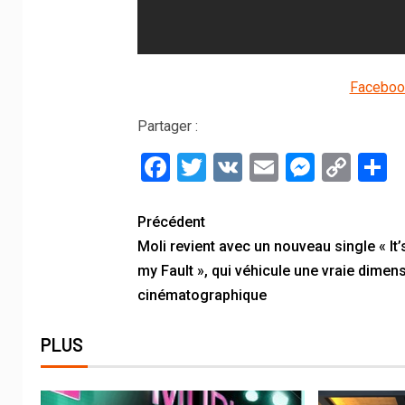
Faceboo
Partager :
Facebook
Twitter
VK
Email
Messe
Cop
P
Link
Précédent
Moli revient avec un nouveau single « It’
my Fault », qui véhicule une vraie dimen
cinématographique
PLUS