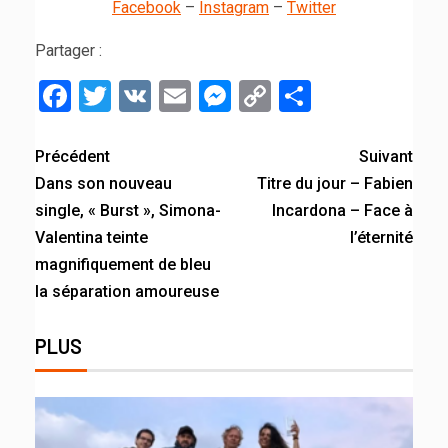
Facebook
–
Instagram
–
Twitter
Partager :
Facebook
Twitter
VK
Email
Messenger
Copy
Partager
Link
Précédent
Suivant
Dans son nouveau
Titre du jour – Fabien
single, « Burst », Simona-
Incardona – Face à
Valentina teinte
l’éternité
magnifiquement de bleu
la séparation amoureuse
PLUS