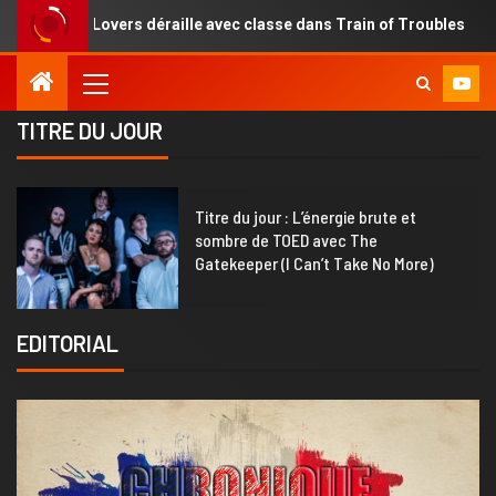
rs déraille avec classe dans Train of Troubles
Une renai
TITRE DU JOUR
1
Titre du jour : L’énergie brute et
sombre de TOED avec The
Gatekeeper (I Can’t Take No More)
EDITORIAL