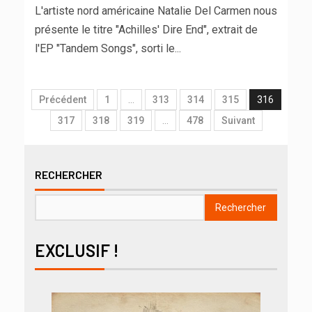
L'artiste nord américaine Natalie Del Carmen nous
présente le titre "Achilles' Dire End", extrait de
l'EP "Tandem Songs", sorti le...
Précédent
1
…
313
314
315
316
317
318
319
…
478
Suivant
RECHERCHER
Rechercher
EXCLUSIF !