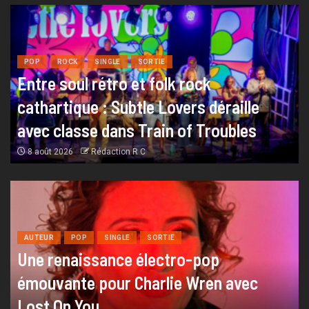
POP
ROCK
SINGLE
SORTIE
Entre soul rétro et folk rock
cathartique : Subtle Lovers déraille
avec classe dans Train of Troubles
8 août 2026
Rédaction R C
AUTEUR
POP
SINGLE
SORTIE
Une renaissance électro-pop
émouvante pour Charlie Wren avec
Lost On You