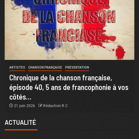
ARTISTES
AUTEUR
PRÉSENTATION
SORTIE
De « Révolution » au « Mirage
Européen » : Quand la plume de Fox
Nigon passe du micro à l’essai politique
19 mai 2026
Rédaction R C
ACTUALITÉ