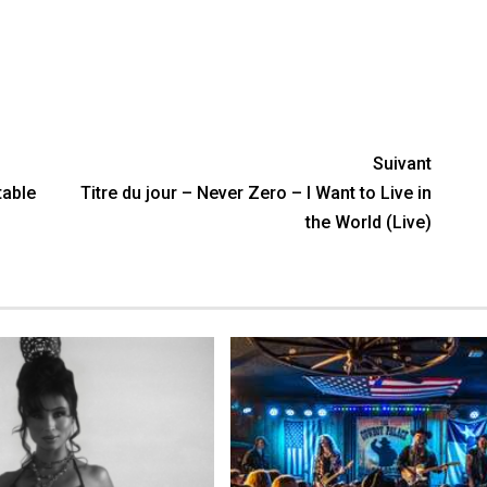
nger
y
artager
Suivant
table
Titre du jour – Never Zero – I Want to Live in
the World (Live)