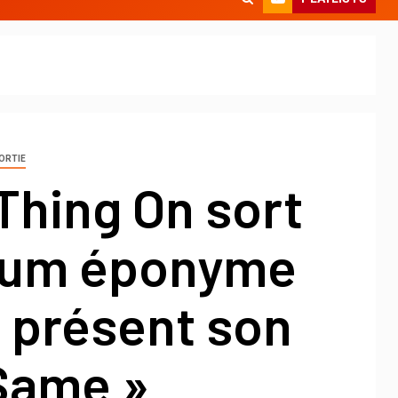
ORTIE
 Thing On sort
bum éponyme
 présent son
 Same »