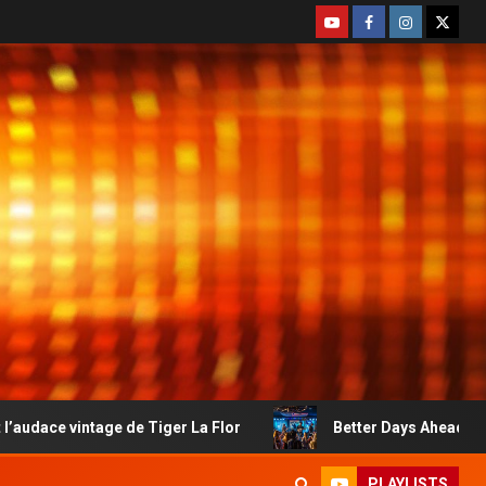
e de Tiger La Flor
Better Days Ahead : le country-rock 
PLAYLISTS