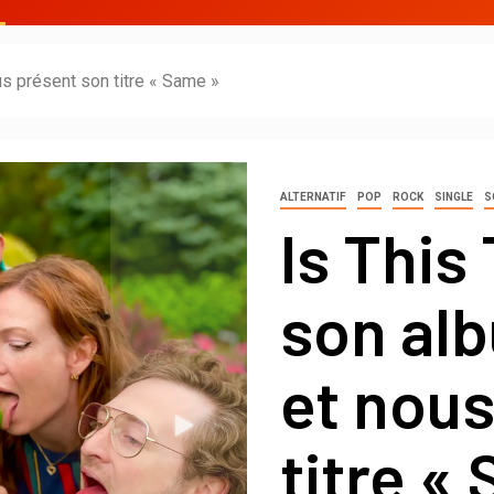
s présent son titre « Same »
ALTERNATIF
POP
ROCK
SINGLE
S
Is This
son al
et nous
titre «