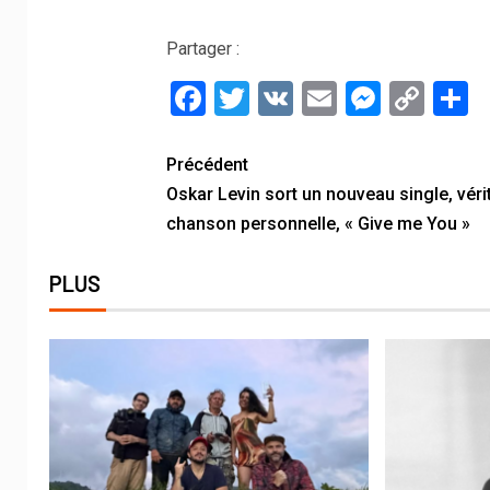
Partager :
Facebook
Twitter
VK
Email
Messe
Cop
P
Link
Précédent
Oskar Levin sort un nouveau single, véri
chanson personnelle, « Give me You »
PLUS