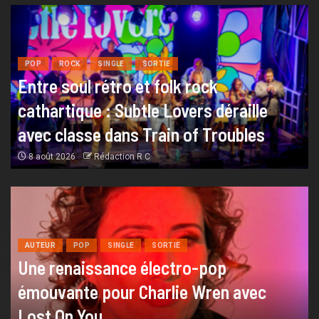
POP
ROCK
SINGLE
SORTIE
Entre soul rétro et folk rock
cathartique : Subtle Lovers déraille
avec classe dans Train of Troubles
8 août 2026
Rédaction R C
AUTEUR
POP
SINGLE
SORTIE
Une renaissance électro-pop
émouvante pour Charlie Wren avec
Lost On You