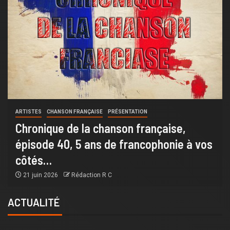
ARTISTES
AUTEUR
PRÉSENTATION
SORTIE
De « Révolution » au « Mirage
s
Européen » : Quand la plume de Fox
Nigon passe du micro à l’essai politique
19 mai 2026
Rédaction R C
ACTUALITÉ