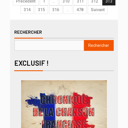
Précédent
1
…
310
311
312
313
314
315
316
…
478
Suivant
RECHERCHER
Rechercher
EXCLUSIF !