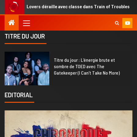
rs déraille avec classe dans Train of Troubles
Une renai
TITRE DU JOUR
1
Titre du jour : L’énergie brute et
sombre de TOED avec The
Gatekeeper (I Can’t Take No More)
EDITORIAL