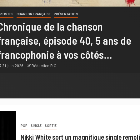
RTISTES
CHANSON FRANÇAISE
PRÉSENTATION
Chronique de la chanson
française, épisode 40, 5 ans de
francophonie à vos côtés…
21 juin 2026
Rédaction R C
POP
SINGLE
SORTIE
Nikki White sort un magnifique single rempli