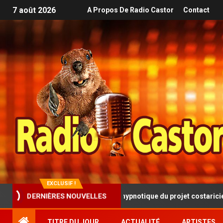
7 août 2026
A Propos De Radio Castor
Contact
EXCLUSIF !
DERNIÈRES NOUVELLES
sque progressive et hypnotique du projet costaricien SINISTRA
TITRE DU JOUR
ACTUALITÉ
ARTISTES