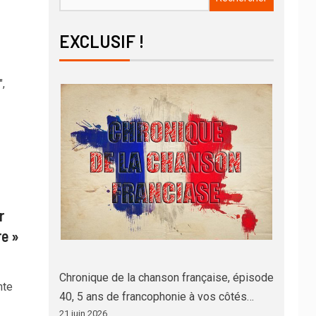
EXCLUSIF !
,
r
e »
Chronique de la chanson française, épisode
nte
40, 5 ans de francophonie à vos côtés…
21 juin 2026