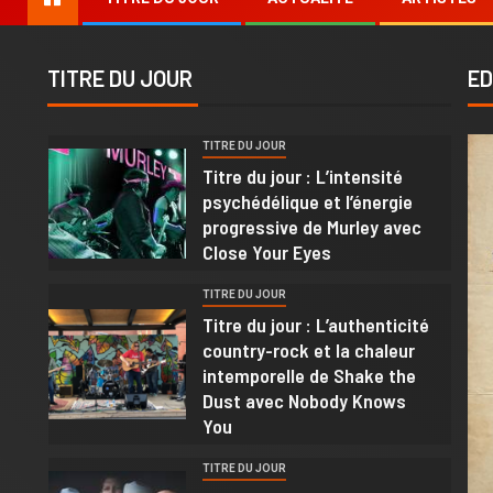
TITRE DU JOUR
ED
TITRE DU JOUR
1
Titre du jour : L’intensité
psychédélique et l’énergie
progressive de Murley avec
Close Your Eyes
TITRE DU JOUR
Titre du jour : L’authenticité
2
country-rock et la chaleur
intemporelle de Shake the
Dust avec Nobody Knows
You
TITRE DU JOUR
3