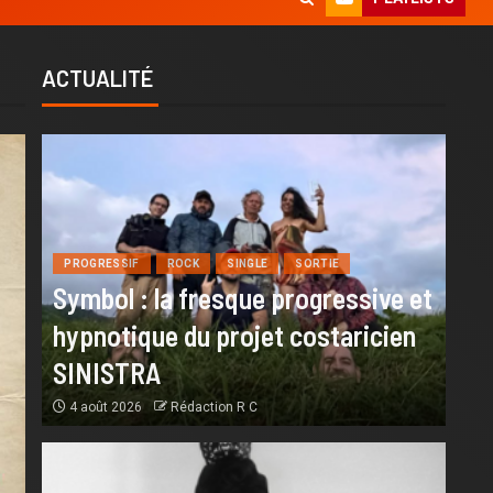
ACTUALITÉ
PROGRESSIF
ROCK
SINGLE
SORTIE
Symbol : la fresque progressive et
hypnotique du projet costaricien
SINISTRA
4 août 2026
Rédaction R C