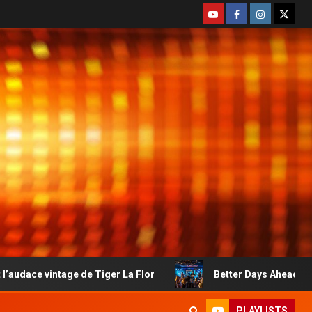
e de Tiger La Flor
Better Days Ahead : le country-rock 
PLAYLISTS