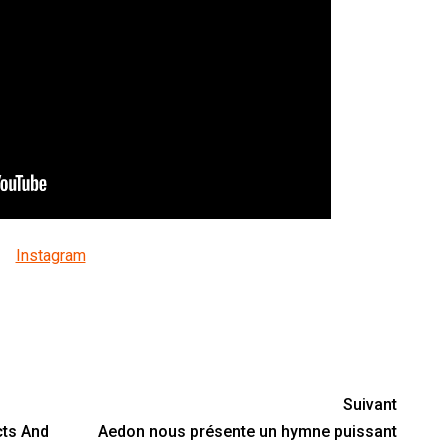
Instagram
nger
y
artager
Suivant
cts And
Aedon nous présente un hymne puissant