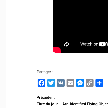
Partager :
Facebook
Twitter
VK
Email
Messe
Cop
P
Link
Précédent
Titre du jour – Arn-Identified Flying Obje