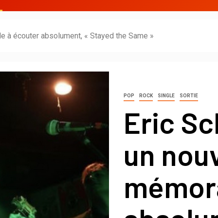
le à écouter absolument, « Stayed the Same »
POP
ROCK
SINGLE
SORTIE
Eric Sc
un nouv
mémora