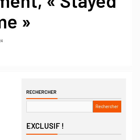
ment, « Stayed
me »
24
RECHERCHER
Rechercher
EXCLUSIF !