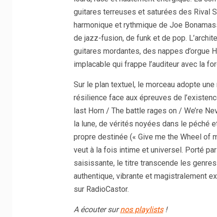
guitares terreuses et saturées des Rival 
harmonique et rythmique de Joe Bonamassa
de jazz-fusion, de funk et de pop. L’archit
guitares mordantes, des nappes d’orgue 
implacable qui frappe l’auditeur avec la fo
Sur le plan textuel, le morceau adopte une
résilience face aux épreuves de l’existen
last Horn / The battle rages on / We’re Neve
la lune, de vérités noyées dans le péché e
propre destinée (« Give me the Wheel of my 
veut à la fois intime et universel. Porté pa
saisissante, le titre transcende les genr
authentique, vibrante et magistralement 
sur RadioCastor.
A écouter sur
nos playlists
!