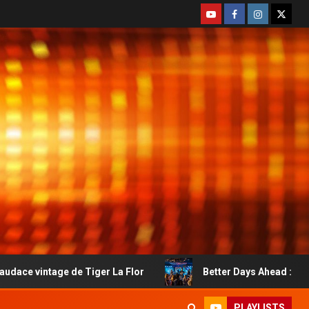
e Tiger La Flor
Better Days Ahead : le country-rock au
PLAYLISTS