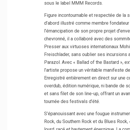
sous le label MMM Records.
Figure incontournable et respectée de la 
d’abord illustré comme membre fondateur 
l’émancipation de son propre projet d’enve
chevronné, il a collaboré avec des sommité
Presser aux virtuoses internationaux Mohi
Freischlader, sans oublier ses incursion
Parazol. Avec « Ballad of the Bastard », ex
l’artiste propose un véritable manifeste d
Enregistré entièrement en direct sur une 
overdub, édition numérique, ni bande de so
et sans filet de son line-up, offrant un ava
tournée des festivals d’été.
S’épanouissant avec une fougue instrumen
Rock, du Southern Rock et du Blues Rock,
lourd, racé et hautement énergique. La co