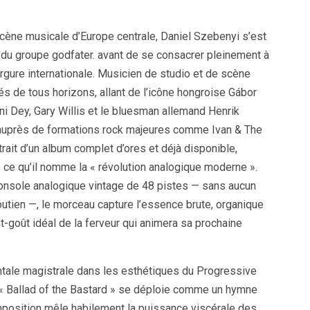
scène musicale d’Europe centrale, Daniel Szebenyi s’est
du groupe godfater. avant de se consacrer pleinement à
rgure internationale. Musicien de studio et de scène
s de tous horizons, allant de l’icône hongroise Gábor
ni Dey, Gary Willis et le bluesman allemand Henrik
s auprès de formations rock majeures comme Ivan & The
trait d’un album complet d’ores et déjà disponible,
e ce qu’il nomme la « révolution analogique moderne ».
console analogique vintage de 48 pistes — sans aucun
utien —, le morceau capture l’essence brute, organique
nt-goût idéal de la ferveur qui animera sa prochaine
tale magistrale dans les esthétiques du Progressive
 « Ballad of the Bastard » se déploie comme un hymne
mposition mêle habilement la puissance viscérale des