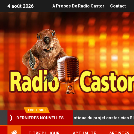
4 août 2026
A Propos De Radio Castor
Contact
EXCLUSIF !
DERNIÈRES NOUVELLES
ue progressive et hypnotique du projet costaricien SINISTRA
TITRE DU JOUR
ACTUALITÉ
ARTISTES