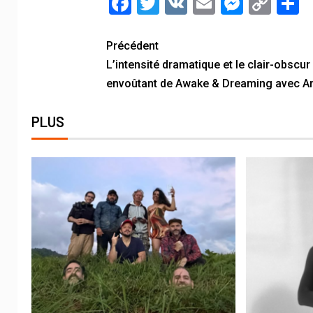
Facebook
Twitter
VK
Email
Messe
Cop
P
Link
Précédent
L’intensité dramatique et le clair-obscur
envoûtant de Awake & Dreaming avec An
PLUS