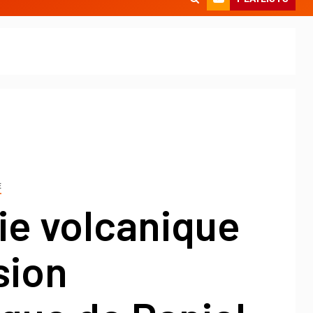
E
ie volcanique
sion