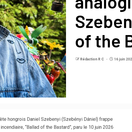
analogi
Szebeny
of the 
Rédaction R C
16 juin 20
prète hongrois Daniel Szebenyi (Szebényi Dániel) frappe
incendiaire, “Ballad of the Bastard”, paru le 10 juin 2026