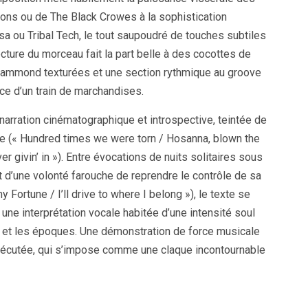
Sons ou de The Black Crowes à la sophistication
 ou Tribal Tech, le tout saupoudré de touches subtiles
ecture du morceau fait la part belle à des cocottes de
Hammond texturées et une section rythmique au groove
rce d’un train de marchandises.
 narration cinématographique et introspective, teintée de
ce (« Hundred times we were torn / Hosanna, blown the
r givin’ in »). Entre évocations de nuits solitaires sous
t d’une volonté farouche de reprendre le contrôle de sa
Fortune / I’ll drive to where I belong »), le texte se
r une interprétation vocale habitée d’une intensité soul
es et les époques. Une démonstration de force musicale
exécutée, qui s’impose comme une claque incontournable