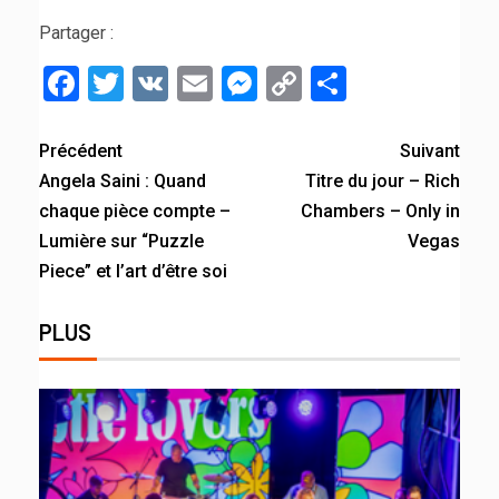
Partager :
Facebook
Twitter
VK
Email
Messenger
Copy
Partager
Link
Précédent
Suivant
Angela Saini : Quand
Titre du jour – Rich
chaque pièce compte –
Chambers – Only in
Lumière sur “Puzzle
Vegas
Piece” et l’art d’être soi
PLUS