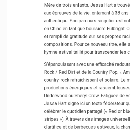
Mère de trois enfants, Jessa Hart a trouvé
aux épreuves de la vie, entamant à 38 ans
authentique. Son parcours singulier est 
en Chine en tant que boursière Fulbright. C
et rempli de gratitude sur ses propres ra
compositions. Pour ce nouveau titre, ell
hymne estival taillé pour transcender les c
S’épanouissant avec une efficacité redout
Rock / Red Dirt et de la Country Pop, «
country-rock rafraîchissant et solaire. Le 
productions énergiques et rassembleuses 
Underwood ou Sheryl Crow. Fatiguée de voi
Jessa Hart signe ici un texte fédérateur q
célébrer le quotidien partagé (« Red or bl
stripes »). À travers des images universel
d’artifice et de barbecues estivaux, la cha