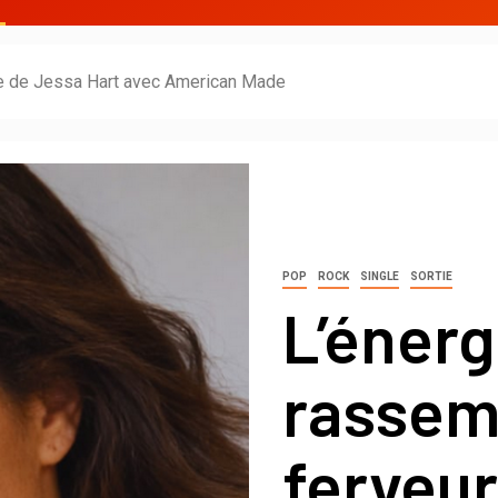
ice de Jessa Hart avec American Made
POP
ROCK
SINGLE
SORTIE
L’énerg
rassemb
ferveur