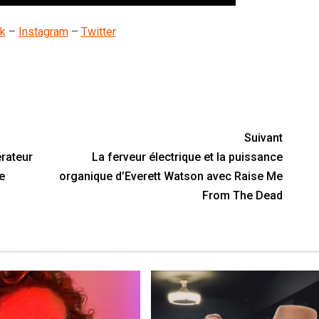
k
–
Instagram
–
Twitter
nger
y
artager
Suivant
érateur
La ferveur électrique et la puissance
e
organique d’Everett Watson avec Raise Me
From The Dead