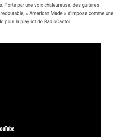
s. Porté par une voix chaleureuse, des guitares
ité redoutable, « American Made » s’impose comme une
le pour la playlist de RadioCastor.