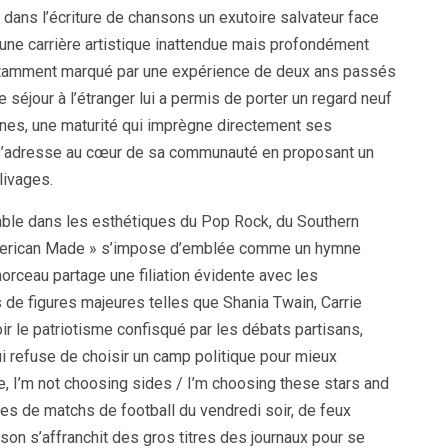
 dans l’écriture de chansons un exutoire salvateur face
 une carrière artistique inattendue mais profondément
notamment marqué par une expérience de deux ans passés
e séjour à l’étranger lui a permis de porter un regard neuf
cines, une maturité qui imprègne directement ses
e s’adresse au cœur de sa communauté en proposant un
livages.
able dans les esthétiques du Pop Rock, du Southern
 American Made » s’impose d’emblée comme un hymne
morceau partage une filiation évidente avec les
de figures majeures telles que Shania Twain, Carrie
r le patriotisme confisqué par les débats partisans,
ui refuse de choisir un camp politique pour mieux
ue, I’m not choosing sides / I’m choosing these stars and
les de matchs de football du vendredi soir, de feux
nson s’affranchit des gros titres des journaux pour se