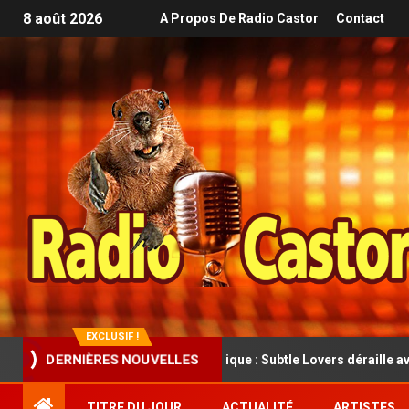
8 août 2026
A Propos De Radio Castor
Contact
EXCLUSIF !
DERNIÈRES NOUVELLES
ro et folk rock cathartique : Subtle Lovers déraille avec classe dans
TITRE DU JOUR
ACTUALITÉ
ARTISTES