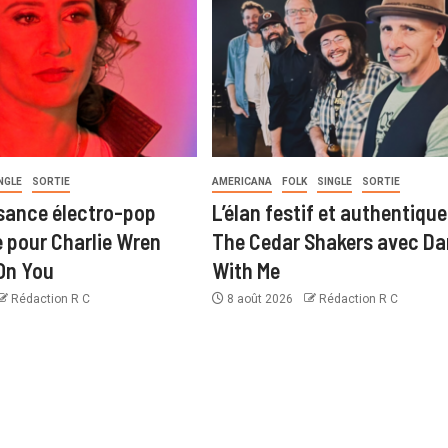
NGLE
SORTIE
AMERICANA
FOLK
SINGLE
SORTIE
sance électro-pop
L’élan festif et authentique
pour Charlie Wren
The Cedar Shakers avec D
On You
With Me
Rédaction R C
8 août 2026
Rédaction R C