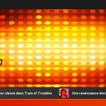
 Train of Troubles
Une renaissance électro-pop émouvan