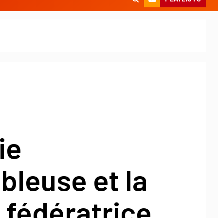
ie
leuse et la
 fédératrice