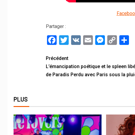
Faceboo
Partager :
Facebook
Twitter
VK
Email
Messe
Cop
P
Link
Précédent
L’émancipation poétique et le spleen lib
de Paradis Perdu avec Paris sous la plui
PLUS