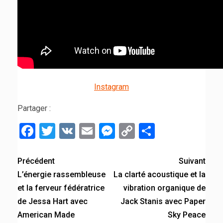
Instagram
Partager :
Facebook
Twitter
VK
Email
Messenger
Copy
Partager
Link
Précédent
Suivant
L’énergie rassembleuse
La clarté acoustique et la
et la ferveur fédératrice
vibration organique de
de Jessa Hart avec
Jack Stanis avec Paper
American Made
Sky Peace