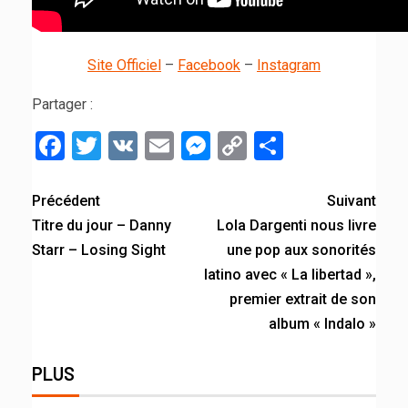
Site Officiel
–
Facebook
–
Instagram
Partager :
Facebook
Twitter
VK
Email
Messenger
Copy
Partager
Link
Précédent
Suivant
Titre du jour – Danny
Lola Dargenti nous livre
Starr – Losing Sight
une pop aux sonorités
latino avec « La libertad »,
premier extrait de son
album « Indalo »
PLUS