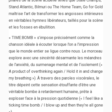
phares de la scène actuelle telles que State Champs,
Stand Atlantic, Bilmuri ou The Home Team, Go for Gold
maîtrise l’art de transformer les angoisses intérieures
en véritables hymnes libérateurs, taillés pour la scène
et les fosses en ébullition.
« TIME:BOMB » s’impose précisément comme la
chanson idéale à écouter lorsque l’on a l’impression
que le monde entier se ligue contre nous. Le morceau
explore avec une sincérité désarmante les méandres
de l’anxiété, du surmenage mental et de l’isolement («
A product of overthinking again / Hold it in and change
my breathing »). À travers des paroles viscérales, le
titre dépeint cette sensation étouffante d’être une
véritable bombe à retardement humaine, prête à
exploser face à la pression quotidienne (« I feel like a
ticking time bomb / I blow up and then they’re all gone
»).