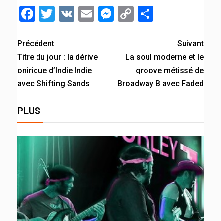
Facebook
Twitter
VK
Email
Messenger
Copy
Partager
Link
Précédent
Suivant
Titre du jour : la dérive
La soul moderne et le
onirique d’Indie Indie
groove métissé de
avec Shifting Sands
Broadway B avec Faded
PLUS