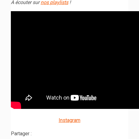
A écouter sur
nos playlists
!
Instagram
Partager :