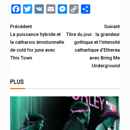
Facebook
Twitter
VK
Email
Messenger
Copy
Partager
Link
Précédent
Suivant
La puissance hybride et
Titre du jour : la grandeur
la catharsis émotionnelle
gothique et l’intensité
de cold for june avec
cathartique d’Etherea
This Town
avec Bring Me
Underground
PLUS