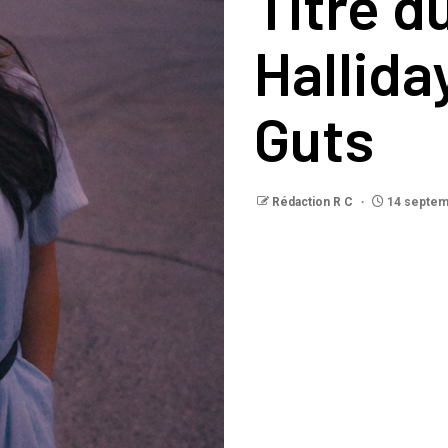
Titre du
Hallida
Guts
Rédaction R C
14 septem