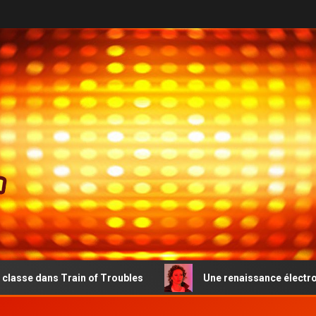
in of Troubles
Une renaissance électro-pop émouvante 