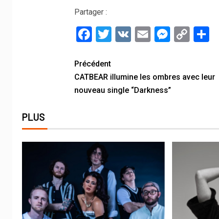
Partager :
Facebook
Twitter
VK
Email
Messe
Cop
P
Link
Précédent
CATBEAR illumine les ombres avec leur
nouveau single “Darkness”
PLUS