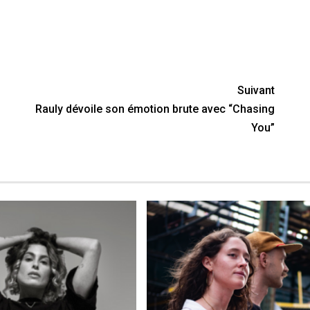
nger
y
artager
Suivant
Rauly dévoile son émotion brute avec “Chasing
You”