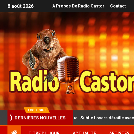
8 août 2026
A Propos De Radio Castor
Contact
EXCLUSIF !
DERNIÈRES NOUVELLES
t folk rock cathartique : Subtle Lovers déraille avec classe dans Tra
TITRE DU JOUR
ACTUALITÉ
ARTISTES