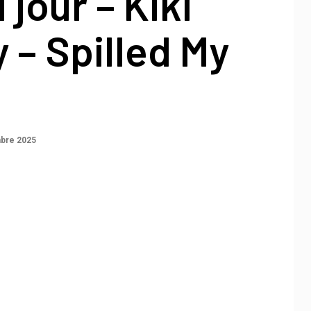
 jour – Kiki
y – Spilled My
bre 2025