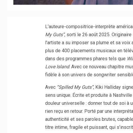
L’auteure-compositrice-interprète américai
My Guts”
, sorti le 26 août 2025. Originai
l’artiste a su imposer sa plume et sa voix 
plus de 400 placements musicaux en télév
dans des programmes phares tels que
Wi
Love Island
. Avec ce nouveau chapitre musi
fidèle à son univers de songwriter sensibl
Avec
“Spilled My Guts”
, Kiki Halliday sign
sens unique. Écrite et produite à Nashvill
douleur universelle : donner tout de soi à u
rien reçu en retour. Porté par une interpré
authenticité et ses paroles brutes, capab
titre intime, fragile et puissant, qui s’insc