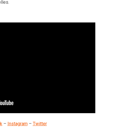
lles.
k
–
Instagram
–
Twitter