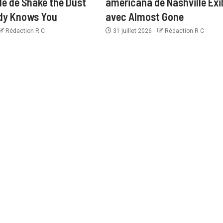
le de Shake the Dust
americana de Nashville Exi
dy Knows You
avec Almost Gone
Rédaction R C
31 juillet 2026
Rédaction R C