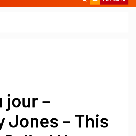
 jour –
 Jones – This