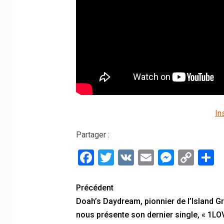
In
Partager :
Facebook
Twitter
VK
Email
Messe
Cop
P
Link
Précédent
Doah’s Daydream, pionnier de l’Island G
nous présente son dernier single, « 1LO