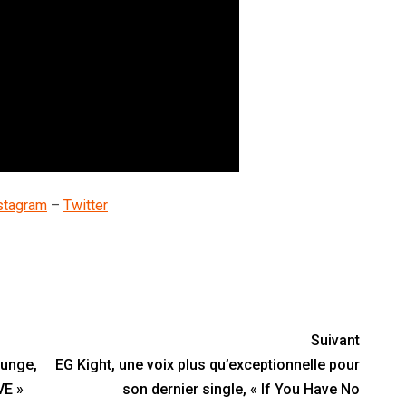
stagram
–
Twitter
nger
y
artager
Suivant
runge,
EG Kight, une voix plus qu’exceptionnelle pour
VE »
son dernier single, « If You Have No