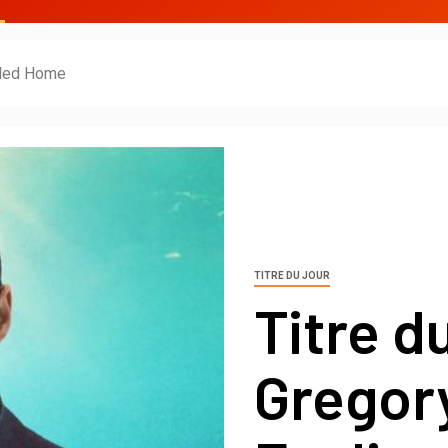
alled Home
TITRE DU JOUR
Titre du
Gregory