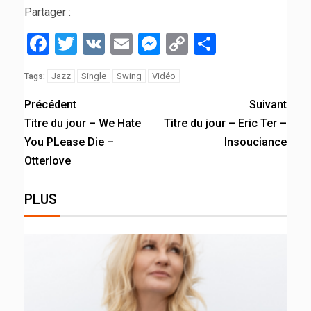
Partager :
Facebook
Twitter
VK
Email
Messenger
Copy
Partager
Link
Jazz
Single
Swing
Vidéo
Tags:
Précédent
Suivant
Titre du jour – We Hate
Titre du jour – Eric Ter –
You PLease Die –
Insouciance
Otterlove
PLUS