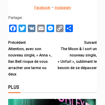
Facebook
–
Instagram
Partager :
Facebook
Twitter
VK
Email
Messenger
Copy
Partager
Link
Précédent
Suivant
Attention, avec son
The Moon & I sort un
nouveau single, « Anna »,
nouveau single,
Ilan Bell risque de vous
« Unfurl », sublimant le
arracher une larme ou
besoin de se dépasser
deux
PLUS