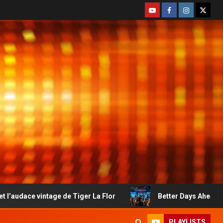
age de Tiger La Flor
Better Days Ahead : le country-roc
PLAYLISTS