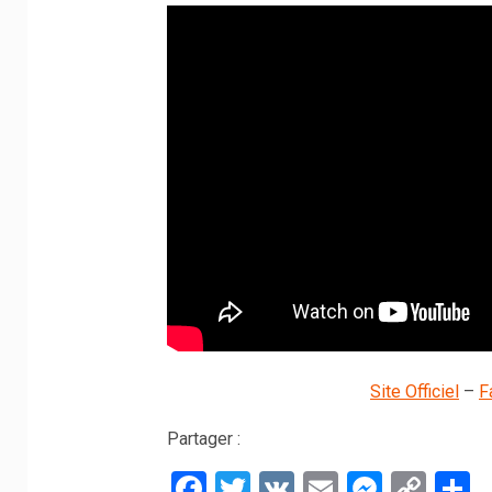
Site Officiel
–
F
Partager :
Facebook
Twitter
VK
Email
Messe
Cop
P