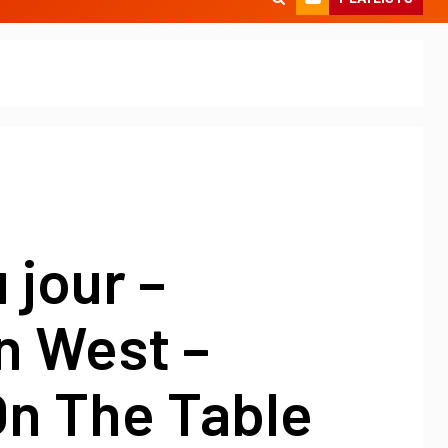
 jour –
 West –
On The Table