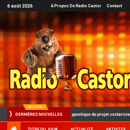
6 août 2026
A Propos De Radio Castor
Contact
EXCLUSIF !
resque progressive et hypnotique du projet costaricien SINISTRA
DERNIÈRES NOUVELLES
TITRE DU JOUR
ACTUALITÉ
ARTISTES