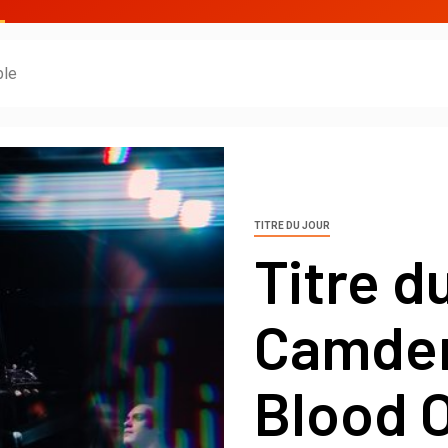
ble
TITRE DU JOUR
Titre du
Camden
Blood 