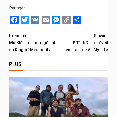
Partager :
Facebook
Twitter
VK
Email
Messenger
Copy
Partager
Link
Précédent
Suivant
Mo Klé : Le sacre génial
PRTLND : Le réveil
du King of Mediocrity
éclatant de All My Life
PLUS