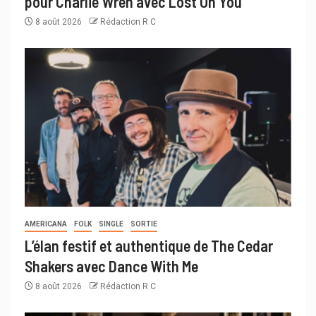
pour Charlie Wren avec Lost On You
8 août 2026
Rédaction R C
AMERICANA
FOLK
SINGLE
SORTIE
L’élan festif et authentique de The Cedar
Shakers avec Dance With Me
8 août 2026
Rédaction R C