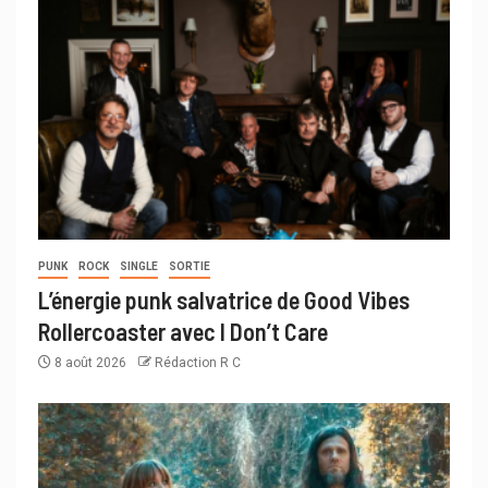
PUNK
ROCK
SINGLE
SORTIE
L’énergie punk salvatrice de Good Vibes
Rollercoaster avec I Don’t Care
8 août 2026
Rédaction R C