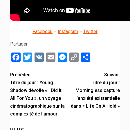
Facebook
–
Instagram
–
Twitter
Partager :
Facebook
Twitter
VK
Email
Messenger
Copy
Partager
Link
Précédent
Suivant
Titre du jour : Young
Titre du jour :
Shadow dévoile « I Did It
Morningless capture
All For You », un voyage
l’anxiété existentielle
cinématographique sur la
dans « Life On A Hold »
complexité de l’amour
PLUS