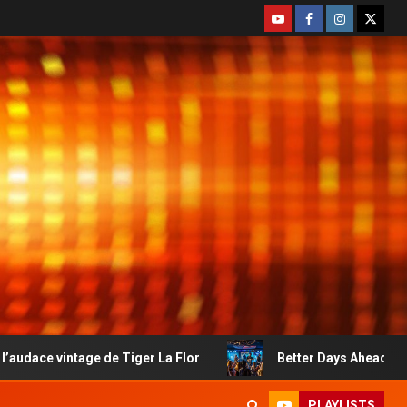
ge de Tiger La Flor
Better Days Ahead : le country-rock
PLAYLISTS