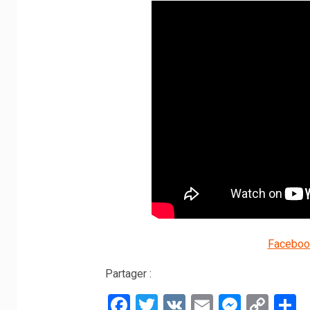
Faceboo
Partager :
Facebook
Twitter
VK
Email
Messe
Cop
P