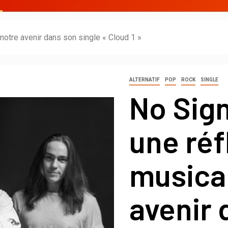
notre avenir dans son single « Cloud 1 »
ALTERNATIF
POP
ROCK
SINGLE
No Sign
une réf
musical
avenir 