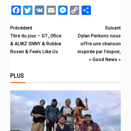
Facebook
Twitter
VK
Email
Messenger
Copy
Partager
Link
Précédent
Suivant
Titre du jour – GT_Ofice
Dylan Perkons nous
& ALWZ SNNY & Robbie
offre une chanson
Rosen & Feels Like Us
inspirée par l’espoir,
« Good News »
PLUS