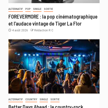
ALTERNATIF
POP
SINGLE
SORTIE
FOREVERMORE : la pop cinématographique
et l’audace vintage de Tiger La Flor
4 août 2026
Rédaction R C
ALTERNATIF
COUNTRY
SINGLE
SORTIE
Better Days Ahead : le country-rock