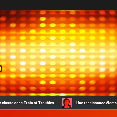
Train of Troubles
Une renaissance électro-pop émouvant