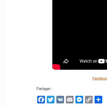
Faceboo
Partager :
Facebook
Twitter
VK
Email
Messe
Cop
P