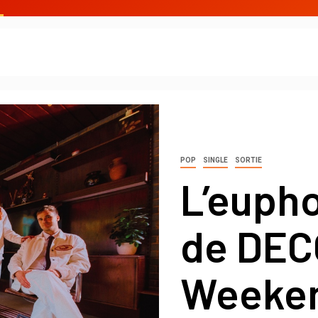
POP
SINGLE
SORTIE
L’eupho
de DEC
Weeke