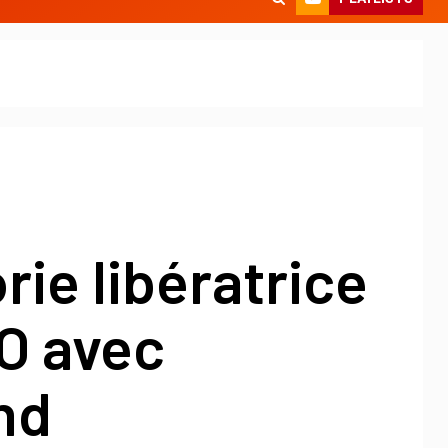
rie libératrice
O avec
nd