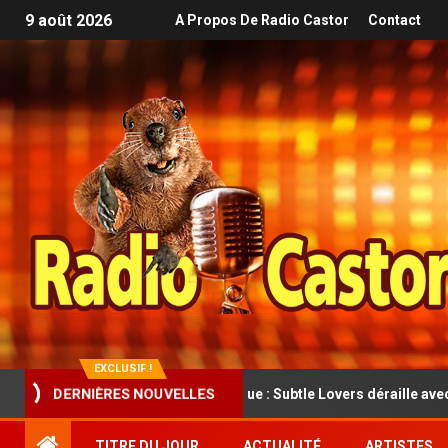
9 août 2026
A Propos De Radio Castor
Contact
EXCLUSIF !
o et folk rock cathartique : Subtle Lovers déraille avec classe dans 
DERNIÈRES NOUVELLES
TITRE DU JOUR
ACTUALITÉ
ARTISTES