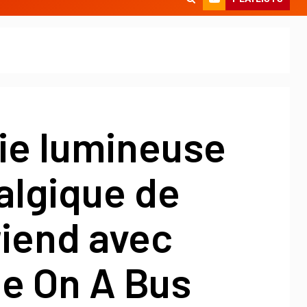
ie lumineuse
algique de
riend avec
e On A Bus