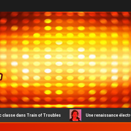
 Train of Troubles
Une renaissance électro-pop émouvan