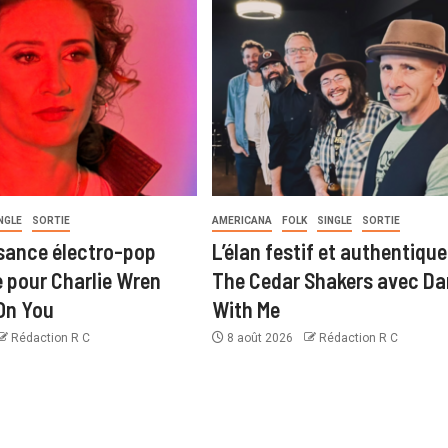
NGLE
SORTIE
AMERICANA
FOLK
SINGLE
SORTIE
sance électro-pop
L’élan festif et authentique
pour Charlie Wren
The Cedar Shakers avec D
On You
With Me
Rédaction R C
8 août 2026
Rédaction R C