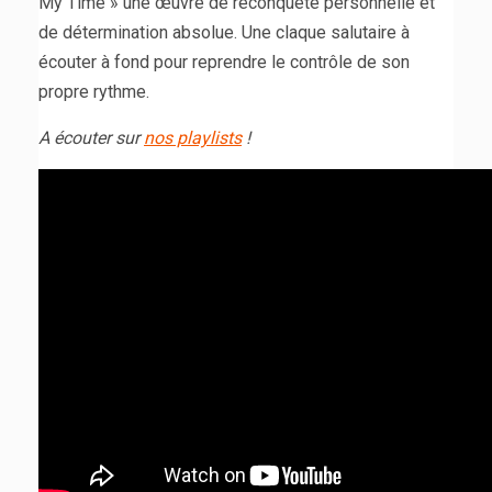
My Time » une œuvre de reconquête personnelle et
de détermination absolue. Une claque salutaire à
écouter à fond pour reprendre le contrôle de son
propre rythme.
A écouter sur
nos playlists
!