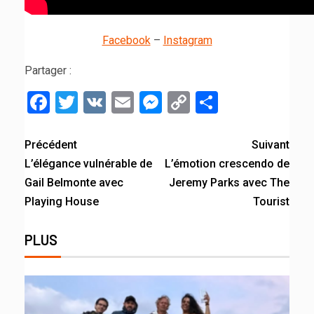
Facebook
–
Instagram
Partager :
Facebook
Twitter
VK
Email
Messenger
Copy
Partager
Link
Précédent
Suivant
L’élégance vulnérable de
L’émotion crescendo de
Gail Belmonte avec
Jeremy Parks avec The
Playing House
Tourist
PLUS