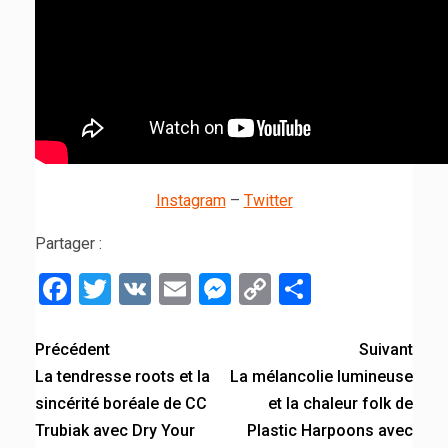
Instagram
–
Twitter
Partager :
Facebook
Twitter
VK
Email
Messenger
Copy
Partager
Link
Précédent
Suivant
La tendresse roots et la
La mélancolie lumineuse
sincérité boréale de CC
et la chaleur folk de
Trubiak avec Dry Your
Plastic Harpoons avec