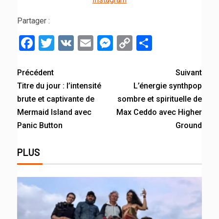
Partager :
Facebook
Twitter
VK
Email
Messenger
Copy
Partager
Link
Précédent
Suivant
Titre du jour : l’intensité
L’énergie synthpop
brute et captivante de
sombre et spirituelle de
Mermaid Island avec
Max Ceddo avec Higher
Panic Button
Ground
PLUS