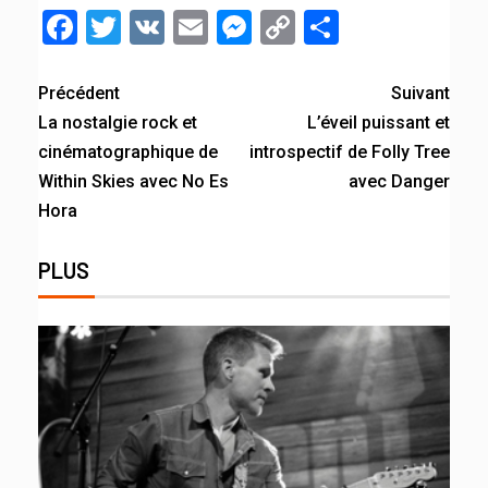
Facebook
Twitter
VK
Email
Messenger
Copy
Partager
Link
Précédent
Suivant
La nostalgie rock et
L’éveil puissant et
cinématographique de
introspectif de Folly Tree
Within Skies avec No Es
avec Danger
Hora
PLUS