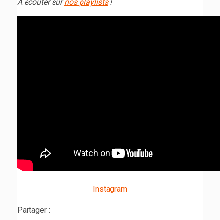
A écouter sur
nos playlists
!
Instagram
Partager :