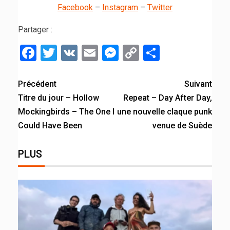
Facebook
–
Instagram
–
Twitter
Partager :
Facebook
Twitter
VK
Email
Messenger
Copy
Partager
Link
Précédent
Suivant
Titre du jour – Hollow
Repeat – Day After Day,
Mockingbirds – The One I
une nouvelle claque punk
Could Have Been
venue de Suède
PLUS