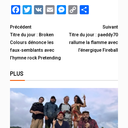
Facebook
Twitter
VK
Email
Messenger
Copy
Partager
Link
Précédent
Suivant
Titre du jour : Broken
Titre du jour : paeddy70
Colours dénonce les
rallume la flamme avec
faux-semblants avec
l’énergique Fireball
l’hymne rock Pretending
PLUS