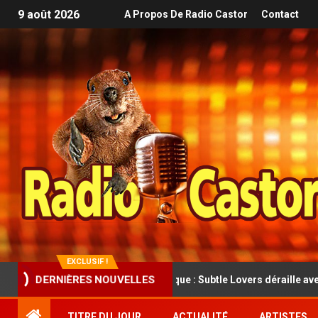
9 août 2026
A Propos De Radio Castor
Contact
EXCLUSIF !
ro et folk rock cathartique : Subtle Lovers déraille avec classe dans
DERNIÈRES NOUVELLES
TITRE DU JOUR
ACTUALITÉ
ARTISTES