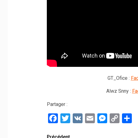
GT_Ofice :
Fa
Alwz Snny :
Fa
Partager :
Facebook
Twitter
VK
Email
Messe
Cop
P
Link
Précédent