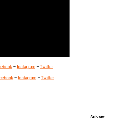
cebook
–
Instagram
–
Twitter
cebook
–
Instagram
–
Twitter
nger
y
artager
Suivant