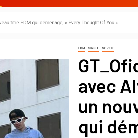
veau titre EDM qui déménage, « Every Thought Of You »
EDM
SINGLE
SORTIE
GT_Ofi
avec A
un nouv
qui dé