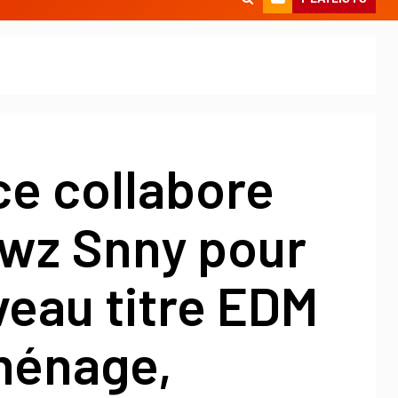
ce collabore
lwz Snny pour
eau titre EDM
ménage,