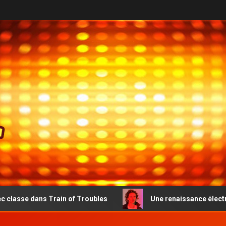
 Train of Troubles
Une renaissance électro-pop émouvan