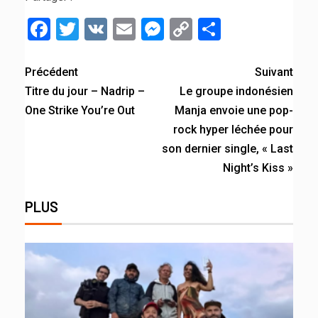
Facebook
Twitter
VK
Email
Messenger
Copy
Partager
Link
Précédent
Suivant
Titre du jour – Nadrip –
Le groupe indonésien
One Strike You’re Out
Manja envoie une pop-
rock hyper léchée pour
son dernier single, « Last
Night’s Kiss »
PLUS