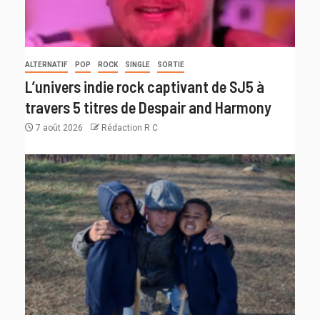
ALTERNATIF
POP
ROCK
SINGLE
SORTIE
L’univers indie rock captivant de SJ5 à
travers 5 titres de Despair and Harmony
7 août 2026
Rédaction R C