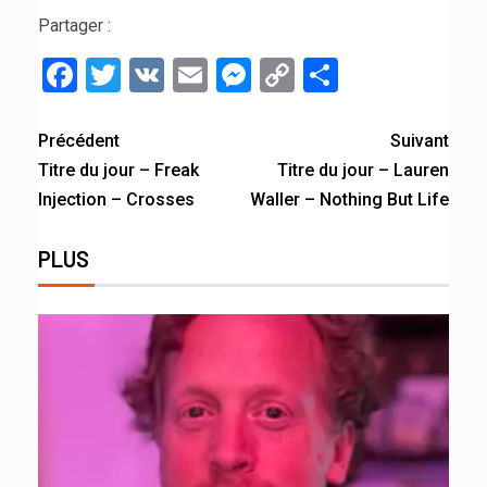
Partager :
Facebook
Twitter
VK
Email
Messenger
Copy
Partager
Link
Précédent
Suivant
Titre du jour – Freak
Titre du jour – Lauren
Injection – Crosses
Waller – Nothing But Life
PLUS