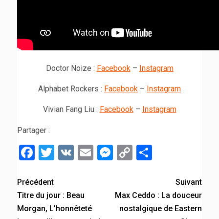
Doctor Noize :
Facebook
–
Inst
a
gram
Alphabet Rockers :
Facebook
–
Instagram
Vivian Fang Liu :
Facebook
–
Instagram
Partager :
Facebook
Twitter
VK
Email
Messenger
Copy
Partager
Link
Précédent
Suivant
Titre du jour : Beau
Max Ceddo : La douceur
Morgan, L’honnêteté
nostalgique de Eastern