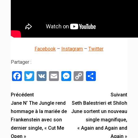
Facebook
–
Instagram
–
Twitter
Partager :
Facebook
Twitter
VK
Email
Messenger
Copy
Partager
Link
Précédent
Suivant
Jane N’ The Jungle rend
Seth Balestrieri et Shiloh
hommage à la mariée de
June sortent un nouveau
Frankenstein avec son
single magnifique,
dernier single, « Cut Me
« Again and Again and
Open »
Again »