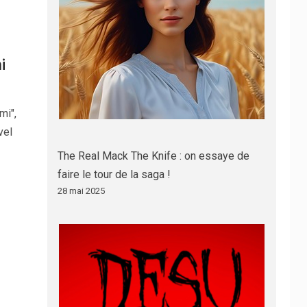
i
mi",
vel
The Real Mack The Knife : on essaye de
faire le tour de la saga !
28 mai 2025