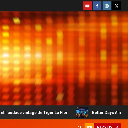
de Tiger La Flor
Better Days Ahead : le country-rock a
PLAYLISTS