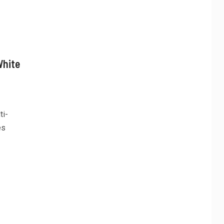
White
ti-
es