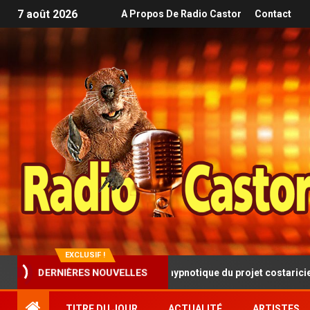
7 août 2026
A Propos De Radio Castor
Contact
EXCLUSIF !
DERNIÈRES NOUVELLES
que progressive et hypnotique du projet costaricien SINISTRA
TITRE DU JOUR
ACTUALITÉ
ARTISTES