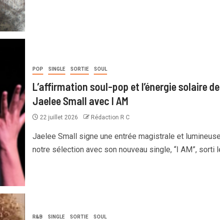
POP
SINGLE
SORTIE
SOUL
L’affirmation soul-pop et l’énergie solaire de
Jaelee Small avec I AM
22 juillet 2026
Rédaction R C
Jaelee Small signe une entrée magistrale et lumineus
notre sélection avec son nouveau single, “I AM”, sorti le
R&B
SINGLE
SORTIE
SOUL