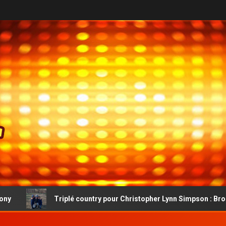
é country pour Christopher Lynn Simpson : Broke My Toy, Headed 