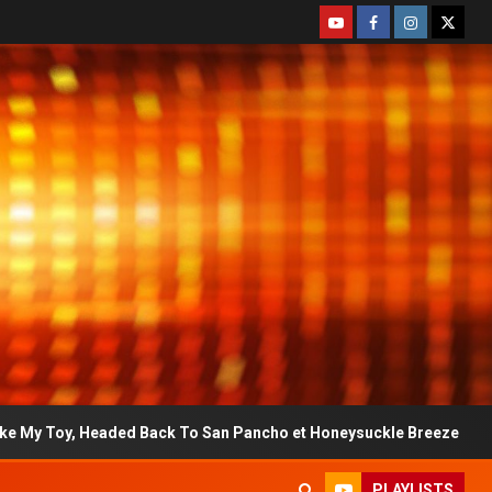
Back To San Pancho et Honeysuckle Breeze
Titre du jour
PLAYLISTS