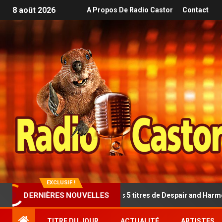
8 août 2026
A Propos De Radio Castor
Contact
EXCLUSIF !
t de SJ5 à travers 5 titres de Despair and Harmony
Tripl
DERNIÈRES NOUVELLES
TITRE DU JOUR
ACTUALITÉ
ARTISTES