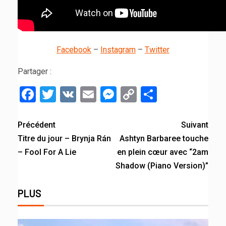
Facebook
–
Instagram
–
Twitter
Partager :
Facebook
Twitter
VK
Email
Messenger
Copy
Partager
Link
Précédent
Suivant
Titre du jour – Brynja Rán
Ashtyn Barbaree touche
– Fool For A Lie
en plein cœur avec “2am
Shadow (Piano Version)”
PLUS