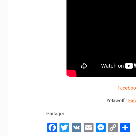
Faceboo
Yelawolf :
Fac
Partager :
Facebook
Twitter
VK
Email
Messe
Cop
P