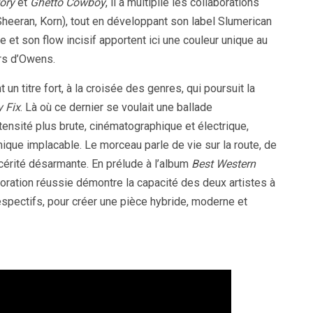
ory
et
Ghetto Cowboy
, il a multiplié les collaborations
Sheeran, Korn), tout en développant son label Slumerican
 et son flow incisif apportent ici une couleur unique au
ers d’Owens.
nt un titre fort, à la croisée des genres, qui poursuit la
 Fix
. Là où ce dernier se voulait une ballade
tensité plus brute, cinématographique et électrique,
mique implacable. Le morceau parle de vie sur la route, de
ncérité désarmante. En prélude à l’album
Best Western
oration réussie démontre la capacité des deux artistes à
espectifs, pour créer une pièce hybride, moderne et