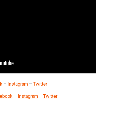
k
–
Instagram
–
Twitter
ebook
–
Instagram
–
Twitter
nger
y
artager