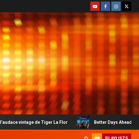
e de Tiger La Flor
Better Days Ahead : le country-rock 
PLAYLISTS