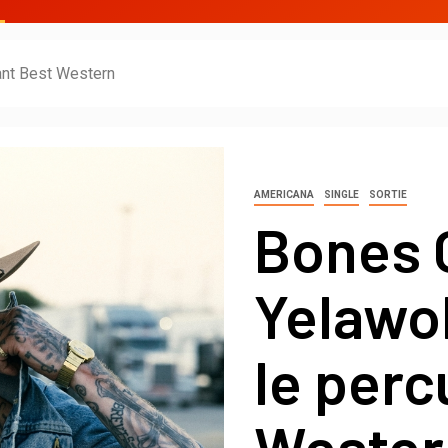
tant Best Western
AMERICANA
SINGLE
SORTIE
Bones 
Yelawol
le perc
Wester