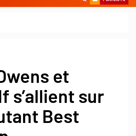
Owens et
f s’allient sur
utant Best
n