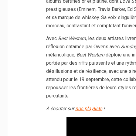
albums certifiés or et platine, dont
Love St
prestigieuses (Eminem, Travis Barker, Ed 
et sa marque de whiskey. Sa voix singulière
morceau, contrastant et complétant l’univ
Avec
Best Western
, les deux artistes livre
réflexion entamée par Owens avec
Sunday
mélancolique,
Best Western
déploie une in
portée par des riffs puissants et une ryth
désillusions et de résilience, avec une si
attendu pour le 19 septembre, cette collab
repousser les frontières de leurs styles r
percutante.
A écouter sur
nos playlists
!