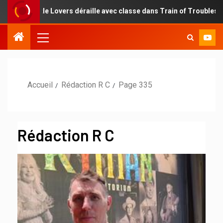
 Lovers déraille avec classe dans Train of Troubles
Une 
Accueil
Rédaction R C
Page 335
Rédaction R C