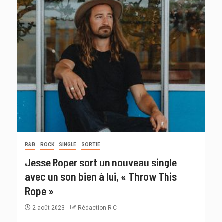
R&B
ROCK
SINGLE
SORTIE
Jesse Roper sort un nouveau single
avec un son bien à lui, « Throw This
Rope »
2 août 2023
Rédaction R C