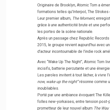
Originaire de Brooklyn, Atomic Tom a éme
formations telles qu’Interpol, The Strokes
Leur premier album,
The Moment
, enregis
grâce à une authenticité brute et une perf
les portes de la scène nationale.
Après un passage chez Republic Records e
2015, le groupe revient aujourd’hui avec un
d’acteur incontournable de l’indie rock amér
Avec “Wake Up The Night”, Atomic Tom livre
incisifs, batterie percutante et une énergie
Les paroles invitent à tout lâcher, à vivre l
now, wake up the night”
résonne comme un c
inoubliables.
Porté par une ambiance évoquant The Killer
folles new-yorkaises, entre tension post-
prometteur de leur nouvel album
The Way 