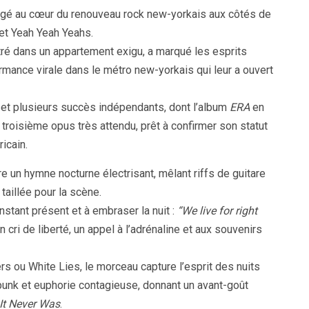
rgé au cœur du renouveau rock new-yorkais aux côtés de
 et Yeah Yeah Yeahs.
tré dans un appartement exigu, a marqué les esprits
ormance virale dans le métro new-yorkais qui leur a ouvert
t plusieurs succès indépendants, dont l’album
ERA
en
 troisième opus très attendu, prêt à confirmer son statut
icain.
 un hymne nocturne électrisant, mêlant riffs de guitare
 taillée pour la scène.
’instant présent et à embraser la nuit :
“We live for right
ri de liberté, un appel à l’adrénaline et aux souvenirs
s ou White Lies, le morceau capture l’esprit des nuits
punk et euphorie contagieuse, donnant un avant-goût
It Never Was
.