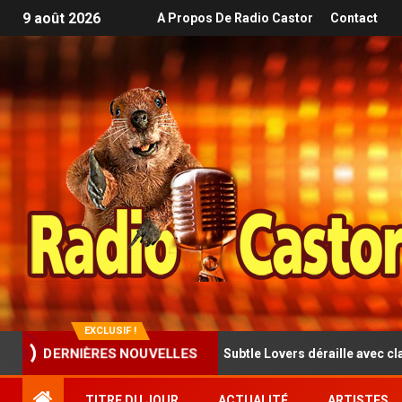
9 août 2026
A Propos De Radio Castor
Contact
EXCLUSIF !
folk rock cathartique : Subtle Lovers déraille avec classe dans Train
DERNIÈRES NOUVELLES
TITRE DU JOUR
ACTUALITÉ
ARTISTES