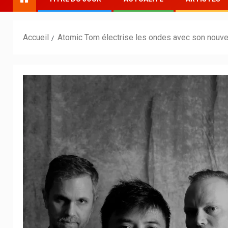
Accueil
Atomic Tom électrise les ondes avec son nouve