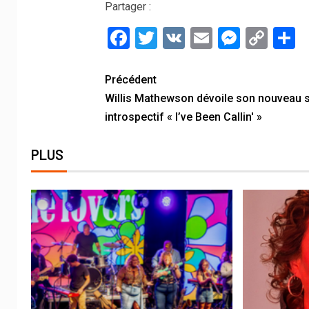
Partager :
Facebook
Twitter
VK
Email
Messe
Cop
P
Link
Précédent
Willis Mathewson dévoile son nouveau s
introspectif « I’ve Been Callin' »
PLUS