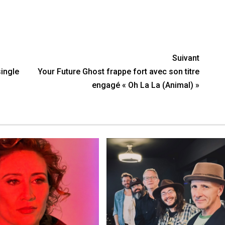
nger
y
artager
Suivant
ingle
Your Future Ghost frappe fort avec son titre
engagé « Oh La La (Animal) »