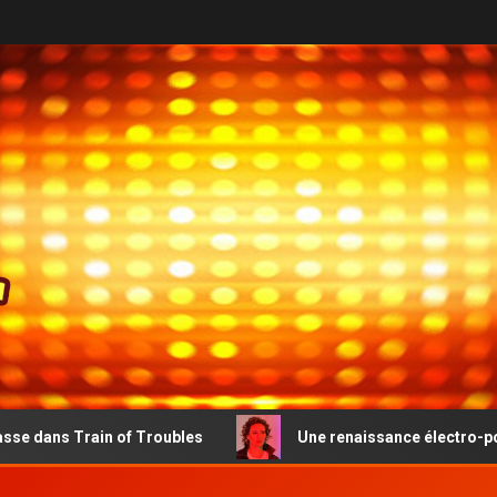
 of Troubles
Une renaissance électro-pop émouvante po