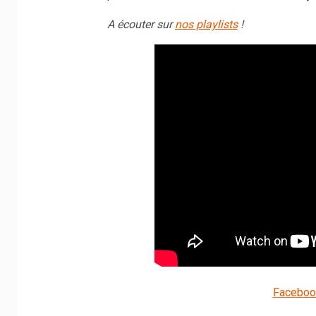
A écouter sur
nos playlists
!
Faceboo