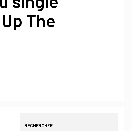
u single
 Up The
5
RECHERCHER