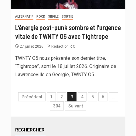
ALTERNATIF
ROCK
SINGLE
SORTIE
L’énergie post-punk sombre et l’urgence
vitale de TWNTY O5 avec Tightrope
27 juillet 2026
Rédaction R C
TWNTY O5 nous présente son dernier titre,
“Tightrope”, sorti le 18 juillet 2026. Originaire de
Lawrenceville en Géorgie, TWNTY O5...
Précédent
1
2
3
4
5
6
…
304
Suivant
RECHERCHER