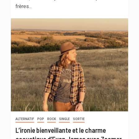
frères...
ALTERNATIF
POP
ROCK
SINGLE
SORTIE
L’ironie bienveillante et le charme
acoustique d’Evan James avec Zoomer