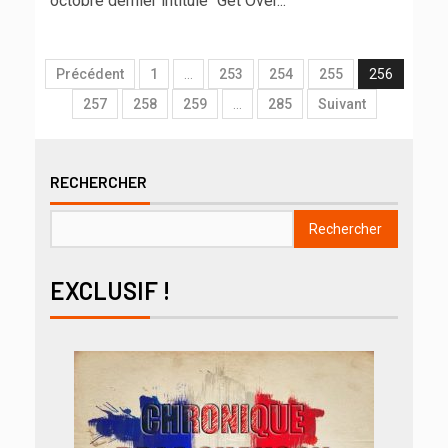
octobre dernier intitulé "Get Over...
Précédent
1
…
253
254
255
256
257
258
259
…
285
Suivant
RECHERCHER
Rechercher
EXCLUSIF !