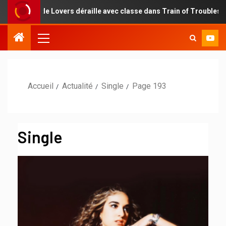
Lovers déraille avec classe dans Train of Troubles
Une r
Accueil
Actualité
Single
Page 193
Single