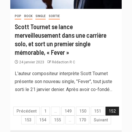
POP
ROCK
SINGLE
SORTIE
Scott Tournet se lance
merveilleusement dans une carrière
solo, et sort un premier single
mémorable, « Fever »
24 janvier 2023
Rédaction R C
L'auteur compositeur interprète Scott Tournet
présente son nouveau single, "Fever", tout juste
sorti le 21 janvier denier. Après avoir co-fondé...
Précédent
1
…
149
150
151
152
153
154
155
…
170
Suivant