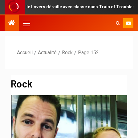
 Lovers déraille avec classe dans Train of Troubles
Une r
Accueil
Actualité
Rock
Page 152
Rock