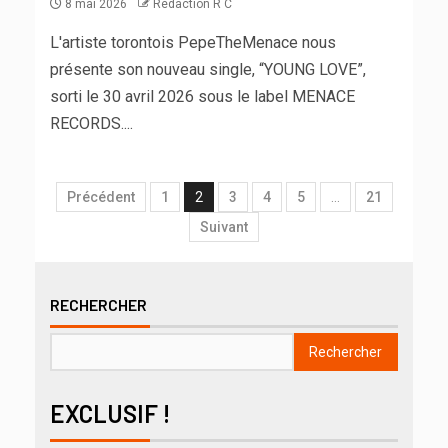
8 mai 2026
Rédaction R C
L'artiste torontois PepeTheMenace nous
présente son nouveau single, “YOUNG LOVE”,
sorti le 30 avril 2026 sous le label MENACE
RECORDS....
Précédent
1
2
3
4
5
…
21
Suivant
RECHERCHER
Rechercher
EXCLUSIF !